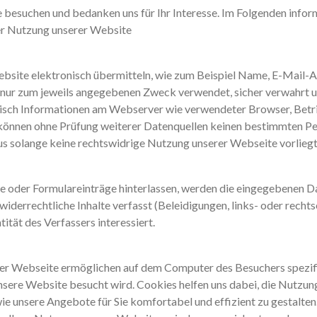
e besuchen und bedanken uns für Ihr Interesse. Im Folgenden info
er Nutzung unserer Website
Website elektronisch übermitteln, wie zum Beispiel Name, E-Mail-
nur zum jeweils angegebenen Zweck verwendet, sicher verwahrt un
isch Informationen am Webserver wie verwendeter Browser, Betri
n können ohne Prüfung weiterer Datenquellen keinen bestimmten P
us solange keine rechtswidrige Nutzung unserer Webseite vorliegt
er Formulareinträge hinterlassen, werden die eingegebenen Dat
nd widerrechtliche Inhalte verfasst (Beleidigungen, links- oder re
ntität des Verfassers interessiert.
ieser Webseite ermöglichen auf dem Computer des Besuchers spezi
nsere Website besucht wird. Cookies helfen uns dabei, die Nutzun
wie unsere Angebote für Sie komfortabel und effizient zu gestalten