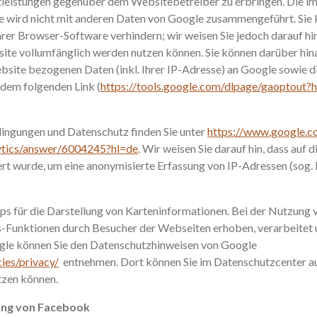
tleistungen gegenüber dem Websitebetreiber zu erbringen. Die i
e wird nicht mit anderen Daten von Google zusammengeführt. Sie 
rer Browser-Software verhindern; wir weisen Sie jedoch darauf hin
site vollumfänglich werden nutzen können. Sie können darüber hin
bsite bezogenen Daten (inkl. Ihrer IP-Adresse) an Google sowie d
 dem folgenden Link (
https://tools.google.com/dlpage/gaoptout?
ngungen und Datenschutz finden Sie unter
https://www.google.co
lytics/answer/6004245?hl=de
. Wir weisen Sie darauf hin, dass auf
ert wurde, um eine anonymisierte Erfassung von IP-Adressen (sog.
 für die Darstellung von Karteninformationen. Bei der Nutzun
-Funktionen durch Besucher der Webseiten erhoben, verarbeitet 
gle können Sie den Datenschutzhinweisen von Google
cies/privacy/
entnehmen. Dort können Sie im Datenschutzcenter auc
tzen können.
ung von Facebook