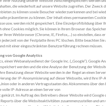
auer Ihrer Nutzung unserer Website zwischengespeichert werden 
halten, die wiederholt auf unsere Website zugreifen. Der Zweck d
anbieten zu können sowie Besucher wiederzuerkennen und bei wied
halte präsentieren zu können. Der Inhalt eines permanenten Cookie
e usw. werden nicht gespeichert. Eine Einzelprofilbildung über Ih
h ohne Cookies möglich. Sie können in Ihrem Browser das Speicher
Ihren Webbrowser (Chrome, IE, Firefox,…) so einstellen, dass er 
jederzeit von der Festplatte ihres PC löschen. Bitte beachten Sie ab
 und mit einer eingeschränkten Benutzerführung rechnen müssen.
ng von Google Analytics
s, einen Webanalysedienst der Google Inc. („Google“). Google Ana
espeichert werden und die eine Analyse der Benutzung der Website
hre Benutzung dieser Website werden in der Regel an einen Serve
ivierung der IP-Anonymisierung auf dieser Webseite, wird Ihre IP
 Union oder in anderen Vertragsstaaten des Abkommens über den
e volle IP-Adresse an einen Server von
 gekürzt. Im Auftrag des Betreibers dieser Website wird Google 
Reports über die Websiteaktivitäten zusammenzustellen und um 