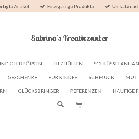
rtigte Artikel
Einzigartige Produkte
Unikate nac
Sabrina's Kreativzauber
UND GELDBÖRSEN
FILZHÜLLEN
SCHLÜSSELANHÄ
GESCHENKE
FÜR KINDER
SCHMUCK
MUT
ERN
GLÜCKSBRINGER
REFERENZEN
HÄUFIGE 