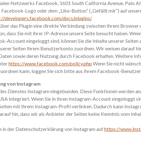
zialen Netzwerks Facebook, 1601 South California Avenue, Palo Al
Facebook-Logo oder dem „Like-Button“ („Gefällt mir“) auf unserer
s://developers.facebook.com/docs/plugins/
.
 über das Plugin eine direkte Verbindung zwischen Ihrem Browser
n, dass Sie mit Ihrer IP-Adresse unsere Seite besucht haben. Wen
k-Account eingeloggt sind, können Sie die Inhalte unserer Seiten 
rer Seiten Ihrem Benutzerkonto zuordnen. Wir weisen darauf hin, 
Daten sowie deren Nutzung durch Facebook erhalten. Weitere Infor
nter
https://www.facebook.com/policy.php
Wenn Sie nicht wünsch
uordnen kann, loggen Sie sich bitte aus Ihrem Facebook-Benutzer
ung von Instagram
des Dienstes Instagram eingebunden. Diese Funktionen werden ang
SA integriert. Wenn Sie in Ihren Instagram-Account eingeloggt si
Seiten mit Ihrem Instagram-Profil verlinken. Dadurch kann Instag
auf hin, dass wir als Anbieter der Seiten keine Kenntnis vom Inha
ie in der Datenschutzerklärung von Instagram auf
https://www.inst