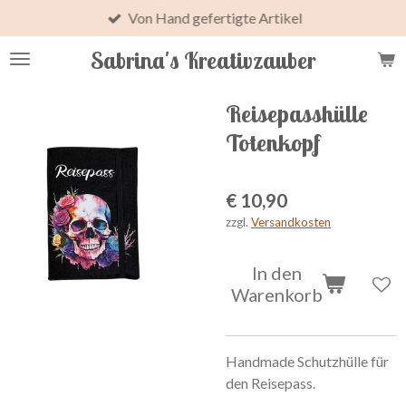
Von Hand gefertigte Artikel
Zum
Hauptinhalt
Sabrina's Kreativzauber
springen
Reisepasshülle
Totenkopf
€ 10,90
zzgl.
Versandkosten
In den
Warenkorb
Handmade Schutzhülle für
den Reisepass.