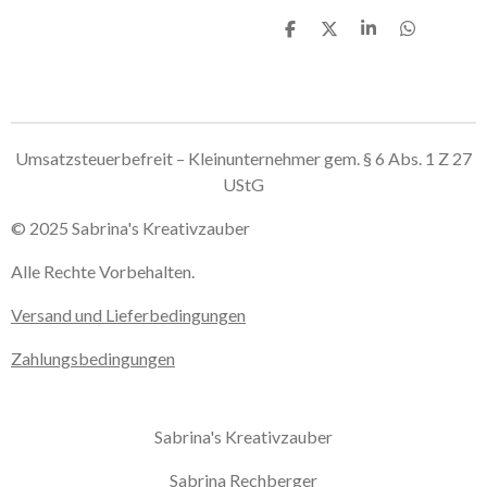
T
T
T
T
e
e
e
e
i
i
i
i
l
l
l
l
e
e
e
e
n
n
n
n
Umsatzsteuerbefreit – Kleinunternehmer gem. § 6 Abs. 1 Z 27
UStG
© 2025 Sabrina's Kreativzauber
Alle Rechte Vorbehalten.
Versand und Lieferbedingungen
Zahlungsbedingungen
Sabrina's Kreativzauber
Sabrina Rechberger