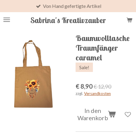
Von Hand gefertigte Artikel
Zum
Hauptinhalt
Sabrina's Kreativzauber
springen
Baumwolltasche
Traumfänger
caramel
Sale!
€ 8,90
€ 12,90
zzgl.
Versandkosten
In den
Warenkorb