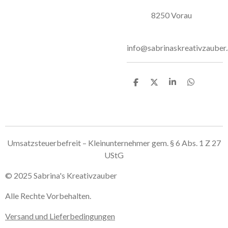
8250 Vorau
info@sabrinaskreativzauber.
T
T
T
T
e
e
e
e
i
i
i
i
l
l
l
l
e
e
e
e
n
n
n
n
Umsatzsteuerbefreit – Kleinunternehmer gem. § 6 Abs. 1 Z 27
UStG
© 2025 Sabrina's Kreativzauber
Alle Rechte Vorbehalten.
Versand und Lieferbedingungen