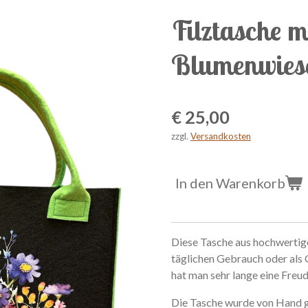
Filztasche m
Blumenwies
€ 25,00
zzgl.
Versandkosten
In den Warenkorb
Diese Tasche aus hochwertige
täglichen Gebrauch oder als G
hat man sehr lange eine Freu
Die Tasche wurde von Hand ge