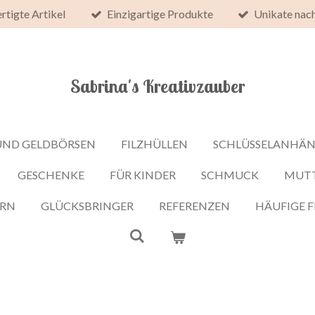
rtigte Artikel
Einzigartige Produkte
Unikate nac
Sabrina's Kreativzauber
UND GELDBÖRSEN
FILZHÜLLEN
SCHLÜSSELANHÄ
GESCHENKE
FÜR KINDER
SCHMUCK
MUT
ERN
GLÜCKSBRINGER
REFERENZEN
HÄUFIGE 