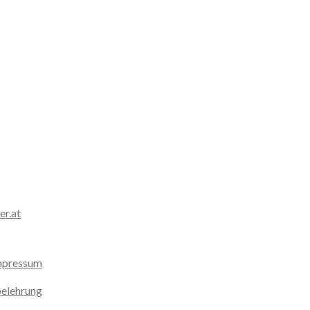
er.at
mpressum
elehrung