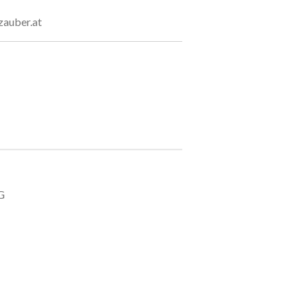
uber.at
G