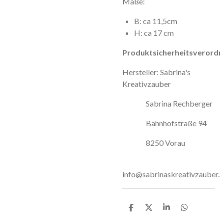
Maße:
B: ca 11,5cm
H: ca 17 cm
Produktsicherheitsverord
Hersteller: Sabrina's
Kreativzauber
Sabrina Rechberger
Bahnhofstraße 94
8250 Vorau
info@sabrinaskreativzauber.
T
T
T
T
e
e
e
e