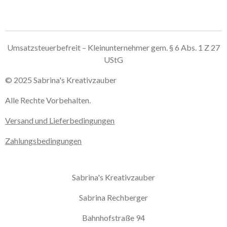
i
i
i
i
l
l
l
l
e
e
e
e
n
n
n
n
Umsatzsteuerbefreit – Kleinunternehmer gem. § 6 Abs. 1 Z 27
UStG
© 2025 Sabrina's Kreativzauber
Alle Rechte Vorbehalten.
Versand und Lieferbedingungen
Zahlungsbedingungen
Sabrina's Kreativzauber
Sabrina Rechberger
Bahnhofstraße 94