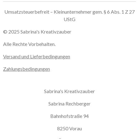
n
n
n
n
Umsatzsteuerbefreit – Kleinunternehmer gem. § 6 Abs. 1 Z 27
UStG
© 2025 Sabrina's Kreativzauber
Alle Rechte Vorbehalten.
Versand und Lieferbedingungen
Zahlungsbedingungen
Sabrina's Kreativzauber
Sabrina Rechberger
Bahnhofstraße 94
8250 Vorau