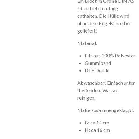
Ein Block in Größe DIN A6
ist im Lieferumfang
enthalten. Die Hülle wird
ohne dem Kugelschreiber
geliefert!
Material:
Filz aus 100% Polyester
Gummiband
DTF Druck
Abwaschbar! Einfach unter
fließendem Wasser
reinigen.
Maße zusammengeklappt:
B: ca 14 cm
H: ca 16 cm