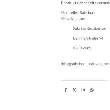
Produktsicherheitsverord
Hersteller: Sabrina's
Kreativzauber
Sabrina Rechberger
Bahnhofstraße 94
8250 Vorau
info@sabrinaskreativzauber.
T
T
T
T
e
e
e
e
i
i
i
i
l
l
l
l
e
e
e
e