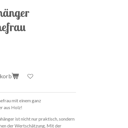
hänger
hefrau
nkorb
hefrau
m
i
t
e
i
n
e
m
g
a
n
z
e
r
a
u
s
H
o
l
z
!
n
h
ä
n
g
e
r
i
s
t
n
i
c
h
t
n
u
r
p
r
a
k
t
i
s
c
h
,
s
o
n
d
e
r
n
h
e
n
d
e
r
W
e
r
t
s
c
h
ä
t
z
u
n
g
.
M
i
t
d
e
r