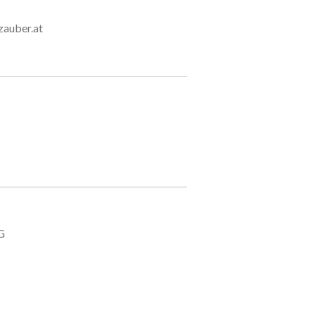
uber.at
G