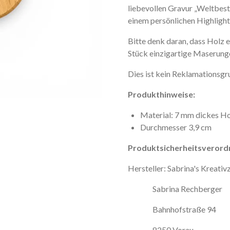
l
i
e
b
e
v
o
l
l
e
n
G
r
a
v
u
r
„
W
e
l
t
b
e
s
t
e
i
n
e
m
p
e
r
s
ö
n
l
i
c
h
e
n
H
i
g
h
l
i
g
h
t
Bitte denk daran, dass Holz 
Stück einzigartige Maserung
Dies ist kein Reklamationsgr
Produkthinweise:
Material: 7 mm dickes H
Durchmesser 3,9 cm
Produktsicherheitsverord
Hersteller: Sabrina's Kreati
Sabrina Rechberger
Bahnhofstraße 94
8250 Vorau