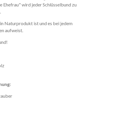
e
Ehefrau
"
w
i
r
d
j
e
d
e
r
S
c
h
l
ü
s
s
e
l
b
u
n
d
z
u
.
ein Naturprodukt ist und es bei jedem
en aufweist.
und!
olz
nung:
vzauber