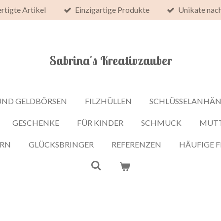
rtigte Artikel
Einzigartige Produkte
Unikate nac
Sabrina's Kreativzauber
UND GELDBÖRSEN
FILZHÜLLEN
SCHLÜSSELANHÄ
GESCHENKE
FÜR KINDER
SCHMUCK
MUT
ERN
GLÜCKSBRINGER
REFERENZEN
HÄUFIGE 