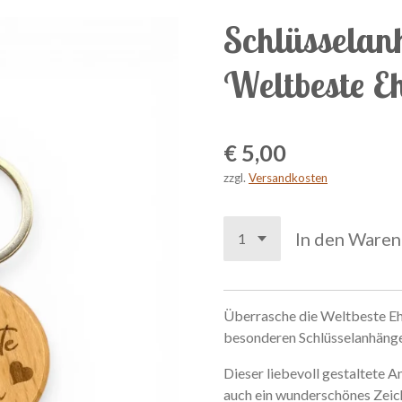
Schlüsselan
Weltbeste E
€ 5,00
zzgl.
Versandkosten
In den Ware
Ü
b
e
r
r
a
s
c
h
e
d
i
e
W
e
l
t
b
e
s
t
e E
b
e
s
o
n
d
e
r
e
n
S
c
h
l
ü
s
s
e
l
a
n
h
ä
n
g
D
i
e
s
e
r
l
i
e
b
e
v
o
l
l
g
e
s
t
a
l
t
e
t
e
A
a
u
c
h
e
i
n
w
u
n
d
e
r
s
c
h
ö
n
e
s
Z
e
i
c