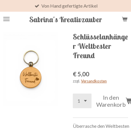
Von Hand gefertigte Artikel
Zum
Hauptinhalt
Sabrina's Kreativzauber
springen
Schlüsselanhänge
r Weltbester
Freund
€ 5,00
zzgl.
Versandkosten
In den
Warenkorb
Ü
b
e
r
r
a
s
c
h
e
den
W
e
l
t
b
e
s
t
en