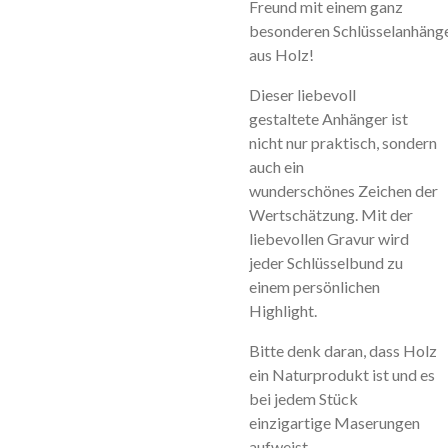
Freund
m
i
t
e
i
n
e
m
g
a
n
z
b
e
s
o
n
d
e
r
e
n
S
c
h
l
ü
s
s
e
l
a
n
h
ä
n
g
a
u
s
H
o
l
z
!
D
i
e
s
e
r
l
i
e
b
e
v
o
l
l
g
e
s
t
a
l
t
e
t
e
A
n
h
ä
n
g
e
r
i
s
t
n
i
c
h
t
n
u
r
p
r
a
k
t
i
s
c
h
,
s
o
n
d
e
r
n
a
u
c
h
e
i
n
w
u
n
d
e
r
s
c
h
ö
n
e
s
Z
e
i
c
h
e
n
d
e
r
W
e
r
t
s
c
h
ä
t
z
u
n
g
.
M
i
t
d
e
r
l
i
e
b
e
v
o
l
l
e
n
G
r
a
v
u
r
w
i
r
d
j
e
d
e
r
S
c
h
l
ü
s
s
e
l
b
u
n
d
z
u
e
i
n
e
m
p
e
r
s
ö
n
l
i
c
h
e
n
H
i
g
h
l
i
g
h
t
.
Bitte denk daran, dass Holz
ein Naturprodukt ist und es
bei jedem Stück
einzigartige Maserungen
aufweist.