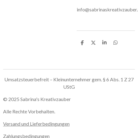
info@sabrinaskreativzauber.
T
T
T
T
e
e
e
e
i
i
i
i
l
l
l
l
e
e
e
e
n
n
n
n
Umsatzsteuerbefreit – Kleinunternehmer gem. § 6 Abs. 1 Z 27
UStG
© 2025 Sabrina's Kreativzauber
Alle Rechte Vorbehalten.
Versand und Lieferbedingungen
Zahlungsbedingungen