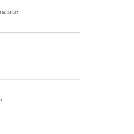
uber.at
G