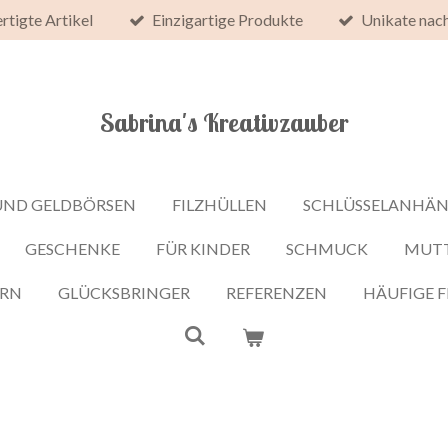
rtigte Artikel
Einzigartige Produkte
Unikate nac
Sabrina's Kreativzauber
UND GELDBÖRSEN
FILZHÜLLEN
SCHLÜSSELANHÄ
GESCHENKE
FÜR KINDER
SCHMUCK
MUT
ERN
GLÜCKSBRINGER
REFERENZEN
HÄUFIGE 