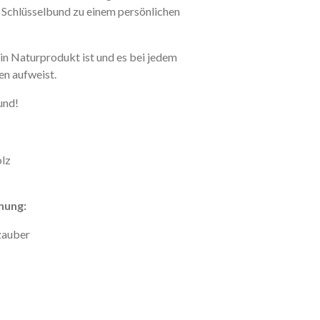
r
S
c
h
l
ü
s
s
e
l
b
u
n
d
z
u
e
i
n
e
m
p
e
r
s
ö
n
l
i
c
h
e
n
ein Naturprodukt ist und es bei jedem
en aufweist.
und!
olz
nung:
vzauber