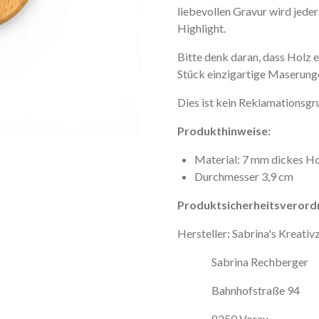
l
i
e
b
e
v
o
l
l
e
n
G
r
a
v
u
r
w
i
r
d
j
e
d
e
H
i
g
h
l
i
g
h
t
.
Bitte denk daran, dass Holz 
Stück einzigartige Maserung
Dies ist kein Reklamationsgr
Produkthinweise:
Material: 7 mm dickes H
Durchmesser 3,9 cm
Produktsicherheitsverord
Hersteller: Sabrina's Kreati
Sabrina Rechberger
Bahnhofstraße 94
8250 Vorau