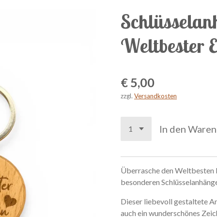
Schlüsselan
Weltbester
€ 5,00
zzgl.
Versandkosten
In den Ware
Ü
b
e
r
r
a
s
c
h
e
den
W
e
l
t
b
e
s
t
en
b
e
s
o
n
d
e
r
e
n
S
c
h
l
ü
s
s
e
l
a
n
h
ä
n
g
D
i
e
s
e
r
l
i
e
b
e
v
o
l
l
g
e
s
t
a
l
t
e
t
e
A
a
u
c
h
e
i
n
w
u
n
d
e
r
s
c
h
ö
n
e
s
Z
e
i
c