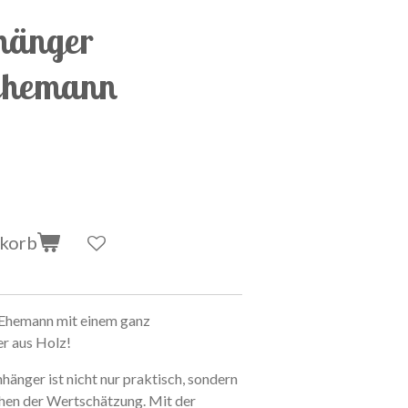
hänger
 Ehemann
nkorb
 Ehemann
m
i
t
e
i
n
e
m
g
a
n
z
e
r
a
u
s
H
o
l
z
!
n
h
ä
n
g
e
r
i
s
t
n
i
c
h
t
n
u
r
p
r
a
k
t
i
s
c
h
,
s
o
n
d
e
r
n
h
e
n
d
e
r
W
e
r
t
s
c
h
ä
t
z
u
n
g
.
M
i
t
d
e
r