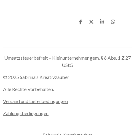
T
T
T
T
e
e
e
e
i
i
i
i
l
l
l
l
e
e
e
e
n
n
n
n
Umsatzsteuerbefreit – Kleinunternehmer gem. § 6 Abs. 1 Z 27
UStG
© 2025 Sabrina's Kreativzauber
Alle Rechte Vorbehalten.
Versand und Lieferbedingungen
Zahlungsbedingungen
Sabrina's Kreativzauber