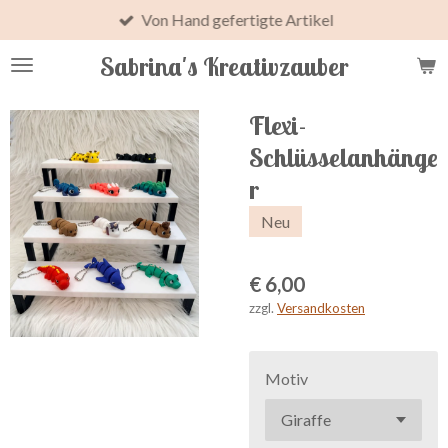
Von Hand gefertigte Artikel
Zum
Hauptinhalt
Sabrina's Kreativzauber
springen
Flexi-
Schlüsselanhänge
r
Neu
€ 6,00
zzgl.
Versandkosten
Motiv